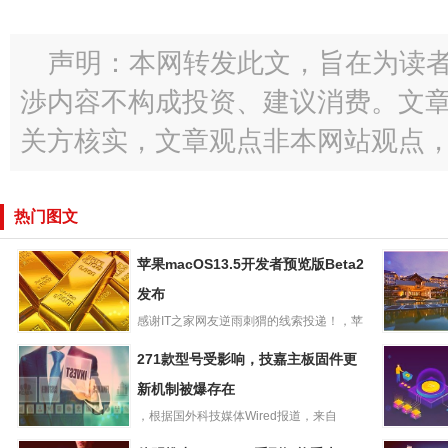
声明：本网转发此文，旨在为读
渉内容不构成投资、建议消费。文
关方核实，文章观点非本网站观点
热门图文
苹果macOS13.5开发者预览版Beta2
发布
感谢IT之家网友逆雨刺猬的线索投递！，苹
苹果macOS13.5
果今日向Mac电脑用户推...
苹果AppS
271款型号受影响，技嘉主板固件更
开发者预览版
发者去年创
Beta2发布
新机制被爆存在
万亿美元
，根据国外科技媒体Wired报道，来自
271款型号受影
Eclypsium的网络安...
吞吐量最