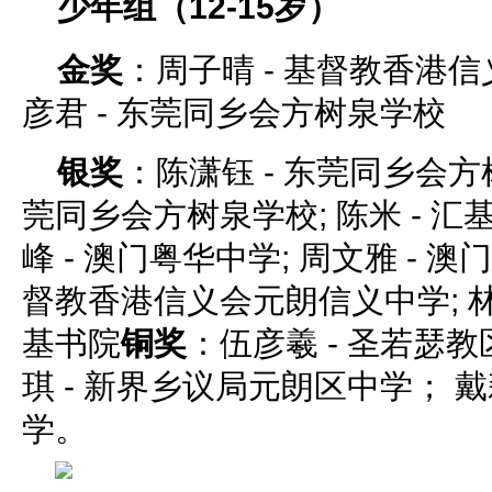
少年组（12-15岁）
金奖
：周子晴 - 基督教香港信
彦君 - 东莞同乡会方树泉学校
银奖
：陈潇钰 - 东莞同乡会方树
莞同乡会方树泉学校; 陈米 - 汇
峰 - 澳门粤华中学; 周文雅 - 澳
督教香港信义会元朗信义中学; 林
基书院
铜奖
：伍彦羲 - 圣若瑟
琪 - 新界乡议局元朗区中学； 戴
学。