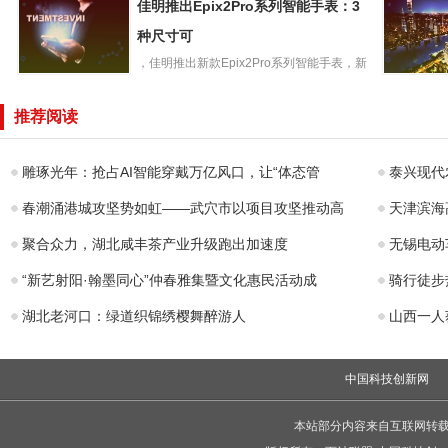
佳明推出Epix2Pro系列智能手表：3
响，技嘉主板固
46.4Gb
件更新机制被爆
种尺寸可
开始量产U
存在
，佳明推出新款Epix2Pro系列智能手表，新
佳明推出
款手表有42mm、...
支持4K视
Epix2Pro系列智
年质保：三
推荐阅读
能手表：3种尺寸
存储卡51
可
雕琢光年：抢占AI智能穿戴万亿风口，让“体态管
泰兴现代
春潮涌港城攻坚势如虹——武穴市以项目攻坚推动高
天津滨海
聚合众力，湖北咸丰茶产业升级跑出加速度
无锡电动
“新艺射阳·翰墨同心”仲春雅集暨文化惠民活动成
骑行徒步
湖北老河口：绿道织锦绣樱舞醉游人
山西一人
中国科技创新网
本站部分内容来自互联网转